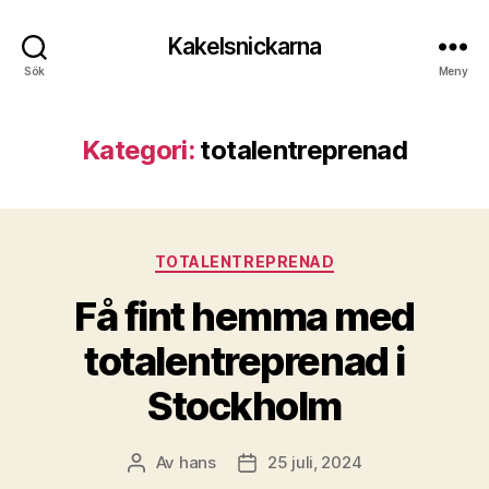
Kakelsnickarna
Sök
Meny
Kategori:
totalentreprenad
Kategorier
TOTALENTREPRENAD
Få fint hemma med
totalentreprenad i
Stockholm
Av
hans
25 juli, 2024
Inläggsförfattare
Inläggsdatum