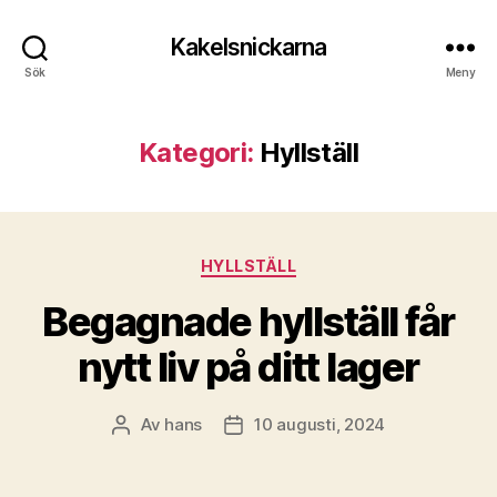
Kakelsnickarna
Sök
Meny
Kategori:
Hyllställ
Kategorier
HYLLSTÄLL
Begagnade hyllställ får
nytt liv på ditt lager
Av
hans
10 augusti, 2024
Inläggsförfattare
Inläggsdatum